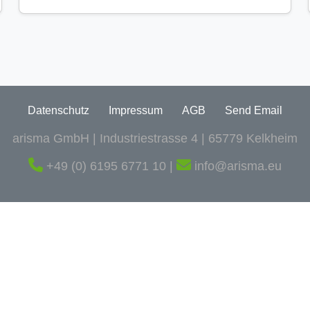
Datenschutz
Impressum
AGB
Send Email
arisma GmbH | Industriestrasse 4 | 65779 Kelkheim
+49 (0) 6195 6771 10 |
info@arisma.eu