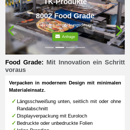
TK-Produkte
8002 Food Grade
Flexibles Verpackungsdesign
Anfrage
Previous
N
Food Grade:
Mit Innovation ein Schritt
voraus
Verpacken in modernem Design mit minimalen
Materialeinsatz.
Längsschweißung unten, seitlich mit oder ohne
Randabschnitt
Displayverpackung mit Euroloch
Bedruckte oder unbedruckte Folien