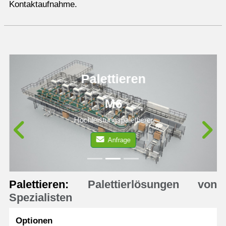
Kontaktaufnahme.
Palettieren
M6
Hochleistungspalettierer
Anfrage
Previous
N
Palettieren:
Palettierlösungen von
Spezialisten
Optionen