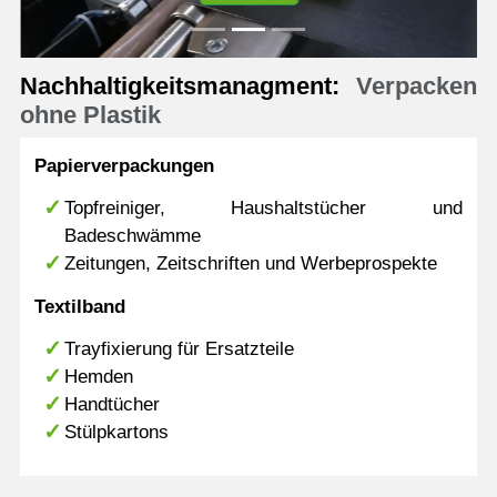
Previous
N
Nachhaltigkeitsmanagment:
Verpacken
ohne Plastik
Papierverpackungen
Topfreiniger, Haushaltstücher und
Badeschwämme
Zeitungen, Zeitschriften und Werbeprospekte
Textilband
Trayfixierung für Ersatzteile
Hemden
Handtücher
Stülpkartons