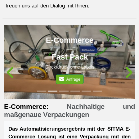
freuen uns auf den Dialog mit Ihnen.
E-Commerce
Fast Pack
Direktdruck ohne Labels
Anfrage
Previous
N
E-Commerce:
Nachhaltige und
maßgenaue Verpackungen
Das Automatisierungsergebnis mit der SITMA E-
Commerce Lösung ist eine Verpackung mit den